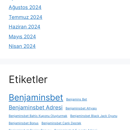
Ağustos 2024
Temmuz 2024
Haziran 2024
Mayıs 2024
Nisan 2024
Etiketler
Benjaminsbet
Benjamins Bet
Benjaminsbet Adresi
Benjaminsbet Altyapı
Benjaminsbet Bahis Kuponu Oluşturmak
Benjaminsbet Black Jack Oyunu
Benjaminsbet Bonus
Benjaminsbet Canlı Destek