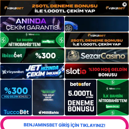
×
BENJAMINSBET GİRİŞ İÇİN TIKLAYINIZ!